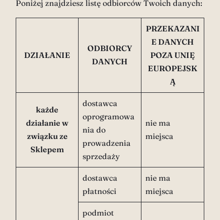
Poniżej znajdziesz listę odbiorców Twoich danych:
PRZEKAZANI
E DANYCH
ODBIORCY
DZIAŁANIE
POZA UNIĘ
DANYCH
EUROPEJSK
Ą
dostawca
każde
oprogramowa
działanie w
nie ma
nia do
związku ze
miejsca
prowadzenia
Sklepem
sprzedaży
dostawca
nie ma
płatności
miejsca
podmiot